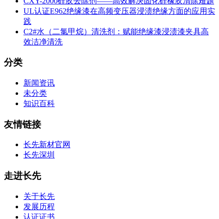
CXY-2000硅胶去除剂——高效解决固化硅橡胶清除难题
UL认证E962绝缘漆在高频变压器浸渍绝缘方面的应用实
践
C2#水（二氯甲烷）清洗剂：赋能绝缘漆浸渍漆夹具高
效洁净清洗
分类
新闻资讯
未分类
知识百科
友情链接
长先新材官网
长先深圳
走进长先
关于长先
发展历程
认证证书