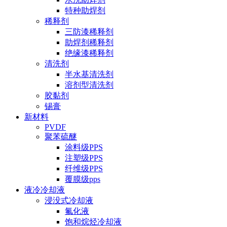
特种助焊剂
稀释剂
三防漆稀释剂
助焊剂稀释剂
绝缘漆稀释剂
清洗剂
半水基清洗剂
溶剂型清洗剂
胶黏剂
锡膏
新材料
PVDF
聚苯硫醚
涂料级PPS
注塑级PPS
纤维级PPS
覆膜级pps
液冷冷却液
浸没式冷却液
氟化液
饱和烷烃冷却液