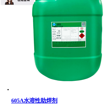
605A水溶性助焊剂