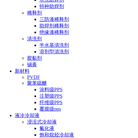
特种助焊剂
稀释剂
三防漆稀释剂
助焊剂稀释剂
绝缘漆稀释剂
清洗剂
半水基清洗剂
溶剂型清洗剂
胶黏剂
锡膏
新材料
PVDF
聚苯硫醚
涂料级PPS
注塑级PPS
纤维级PPS
覆膜级pps
液冷冷却液
浸没式冷却液
氟化液
饱和烷烃冷却液