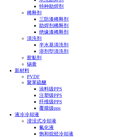
特种助焊剂
稀释剂
三防漆稀释剂
助焊剂稀释剂
绝缘漆稀释剂
清洗剂
半水基清洗剂
溶剂型清洗剂
胶黏剂
锡膏
新材料
PVDF
聚苯硫醚
涂料级PPS
注塑级PPS
纤维级PPS
覆膜级pps
液冷冷却液
浸没式冷却液
氟化液
饱和烷烃冷却液