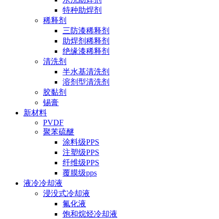
特种助焊剂
稀释剂
三防漆稀释剂
助焊剂稀释剂
绝缘漆稀释剂
清洗剂
半水基清洗剂
溶剂型清洗剂
胶黏剂
锡膏
新材料
PVDF
聚苯硫醚
涂料级PPS
注塑级PPS
纤维级PPS
覆膜级pps
液冷冷却液
浸没式冷却液
氟化液
饱和烷烃冷却液