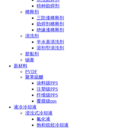
特种助焊剂
稀释剂
三防漆稀释剂
助焊剂稀释剂
绝缘漆稀释剂
清洗剂
半水基清洗剂
溶剂型清洗剂
胶黏剂
锡膏
新材料
PVDF
聚苯硫醚
涂料级PPS
注塑级PPS
纤维级PPS
覆膜级pps
液冷冷却液
浸没式冷却液
氟化液
饱和烷烃冷却液