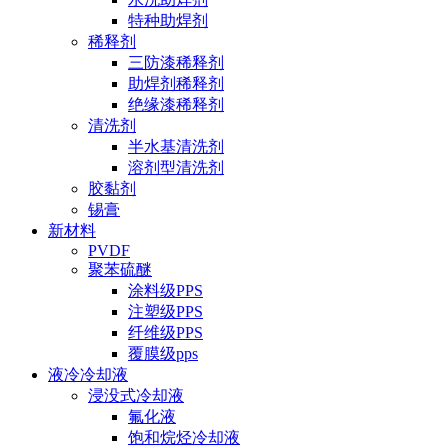
特种助焊剂
稀释剂
三防漆稀释剂
助焊剂稀释剂
绝缘漆稀释剂
清洗剂
半水基清洗剂
溶剂型清洗剂
胶黏剂
锡膏
新材料
PVDF
聚苯硫醚
涂料级PPS
注塑级PPS
纤维级PPS
覆膜级pps
液冷冷却液
浸没式冷却液
氟化液
饱和烷烃冷却液