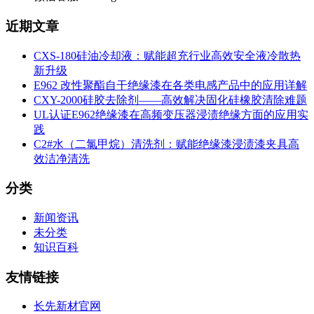
近期文章
CXS-180硅油冷却液：赋能超充行业高效安全液冷散热
新升级
E962 改性聚酯自干绝缘漆在各类电感产品中的应用详解
CXY-2000硅胶去除剂——高效解决固化硅橡胶清除难题
UL认证E962绝缘漆在高频变压器浸渍绝缘方面的应用实
践
C2#水（二氯甲烷）清洗剂：赋能绝缘漆浸渍漆夹具高
效洁净清洗
分类
新闻资讯
未分类
知识百科
友情链接
长先新材官网